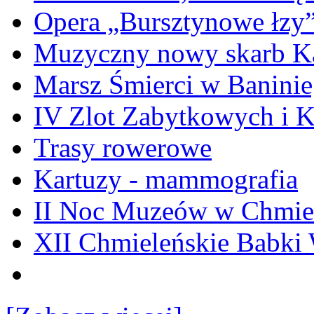
Opera „Bursztynowe łzy
Muzyczny nowy skarb Ka
Marsz Śmierci w Banini
IV Zlot Zabytkowych i 
Trasy rowerowe
Kartuzy - mammografia
II Noc Muzeów w Chmie
XII Chmieleńskie Babki