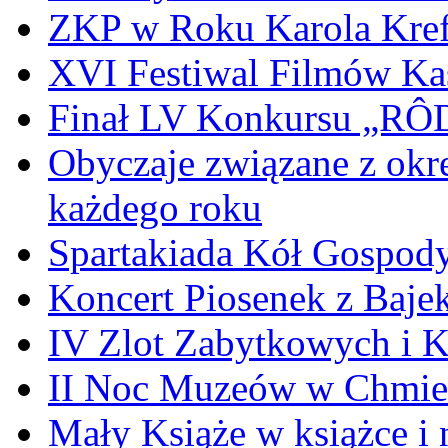
ZKP w Roku Karola Kref
XVI Festiwal Filmów Ka
Finał LV Konkursu „
Obyczaje związane z okr
każdego roku
Spartakiada Kół Gospod
Koncert Piosenek z Baje
IV Zlot Zabytkowych i 
II Noc Muzeów w Chmie
Mały Książe w książce i 