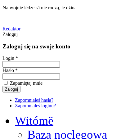
Na wojnie lëdze sã nie rodzą, le dżiną.
Redaktor
Zaloguj
Zaloguj się na swoje konto
Login *
Hasło *
Zapamiętaj mnie
Zapomniałeś hasła?
Zapomniałeś loginu?
Witómë
Baza noclegowa