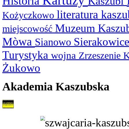
Kartuzy
Historia
Kaszubi
literatura kasz
Kożyczkowo
Muzeum Kaszu
miejscowość
Mòwa
Sierakowic
Sianowo
Turystyka
wojna
Zrzeszenie 
Żukowo
Akademia Kaszubska