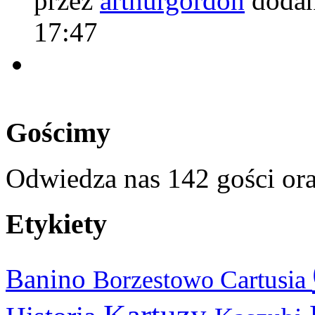
przez
arthurgordon
dodan
17:47
Gościmy
Odwiedza nas 142 gości or
Etykiety
Banino
Cartusia
Borzestowo