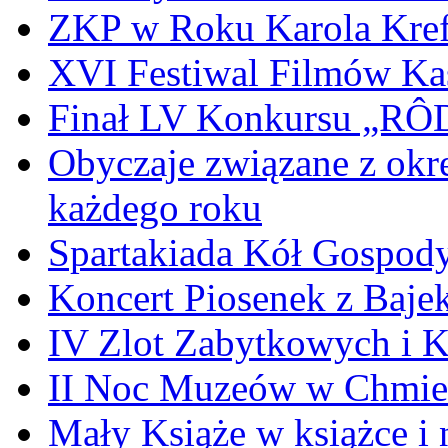
ZKP w Roku Karola Kref
XVI Festiwal Filmów Ka
Finał LV Konkursu „
Obyczaje związane z okr
każdego roku
Spartakiada Kół Gospod
Koncert Piosenek z Baje
IV Zlot Zabytkowych i 
II Noc Muzeów w Chmie
Mały Książe w książce i 