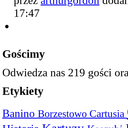
przez
arthurgordon
dodan
17:47
Gościmy
Odwiedza nas 219 gości or
Etykiety
Banino
Cartusia
Borzestowo