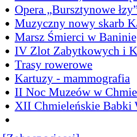
Opera „Bursztynowe łzy
Muzyczny nowy skarb Ka
Marsz Śmierci w Banini
IV Zlot Zabytkowych i 
Trasy rowerowe
Kartuzy - mammografia
II Noc Muzeów w Chmie
XII Chmieleńskie Babki