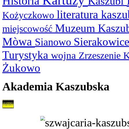
Kartuzy
Historia
Kaszubi
literatura kasz
Kożyczkowo
Muzeum Kaszu
miejscowość
Mòwa
Sierakowic
Sianowo
Turystyka
wojna
Zrzeszenie 
Żukowo
Akademia Kaszubska