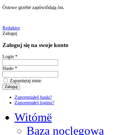
Òstowe grzëbë zapòwiôdają òst.
Redaktor
Zaloguj
Zaloguj się na swoje konto
Login *
Hasło *
Zapamiętaj mnie
Zapomniałeś hasła?
Zapomniałeś loginu?
Witómë
Baza noclegowa