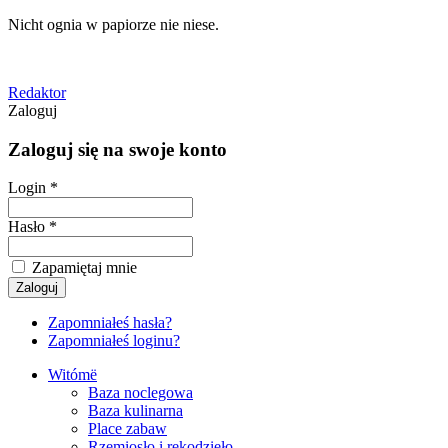
Nicht ognia w papiorze nie niese.
Redaktor
Zaloguj
Zaloguj się na swoje konto
Login *
Hasło *
Zapamiętaj mnie
Zapomniałeś hasła?
Zapomniałeś loginu?
Witómë
Baza noclegowa
Baza kulinarna
Place zabaw
Rzemiosło i rękodzieło