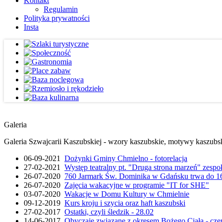
Kontakt
Regulamin
Polityka prywatności
Insta
Galeria
Galeria Szwajcarii Kaszubskiej - wzory kaszubskie, motywy kaszubskie
06-09-2021
Dożynki Gminy Chmielno - fotorelacja
27-02-2021
Występ teatralny pt. "Druga strona marzeń" zesp
26-07-2020
760 Jarmark Św. Dominika w Gdańsku trwa do 16
26-07-2020
Zajęcia wakacyjne w programie "IT for SHE"
03-07-2020
Wakacje w Domu Kultury w Chmielnie
09-12-2019
Kurs kroju i szycia oraz haft kaszubski
27-02-2017
Ostatki, czyli śledzik - 28.02
14-06-2017
Obyczaje związane z okresem Bożego Ciała - cze