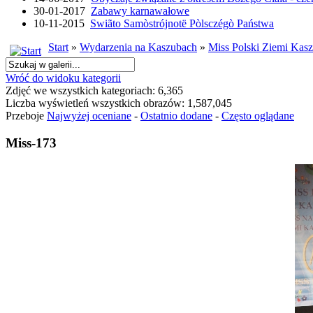
30-01-2017
Zabawy karnawałowe
10-11-2015
Swiãto Samòstrójnotë Pòlsczégò Państwa
Start
»
Wydarzenia na Kaszubach
»
Miss Polski Ziemi Kasz
Wróć do widoku kategorii
Zdjęć we wszystkich kategoriach: 6,365
Liczba wyświetleń wszystkich obrazów: 1,587,045
Przeboje
Najwyżej oceniane
-
Ostatnio dodane
-
Często oglądane
Miss-173