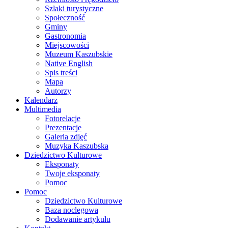
Szlaki turystyczne
Społeczność
Gminy
Gastronomia
Miejscowości
Muzeum Kaszubskie
Native English
Spis treści
Mapa
Autorzy
Kalendarz
Multimedia
Fotorelacje
Prezentacje
Galeria zdjęć
Muzyka Kaszubska
Dziedzictwo Kulturowe
Eksponaty
Twoje eksponaty
Pomoc
Pomoc
Dziedzictwo Kulturowe
Baza noclegowa
Dodawanie artykułu