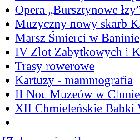
Opera „Bursztynowe łzy
Muzyczny nowy skarb Ka
Marsz Śmierci w Banini
IV Zlot Zabytkowych i 
Trasy rowerowe
Kartuzy - mammografia
II Noc Muzeów w Chmie
XII Chmieleńskie Babki