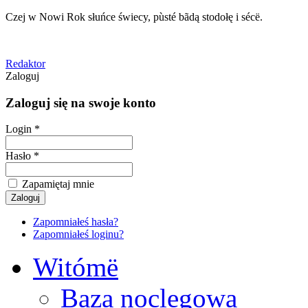
Czej w Nowi Rok słuńce świecy, pùsté bãdą stodołę i sécë.
Redaktor
Zaloguj
Zaloguj się na swoje konto
Login *
Hasło *
Zapamiętaj mnie
Zapomniałeś hasła?
Zapomniałeś loginu?
Witómë
Baza noclegowa