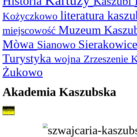
Kartuzy
Historia
Kaszubi
literatura kasz
Kożyczkowo
Muzeum Kaszu
miejscowość
Mòwa
Sierakowic
Sianowo
Turystyka
wojna
Zrzeszenie 
Żukowo
Akademia Kaszubska