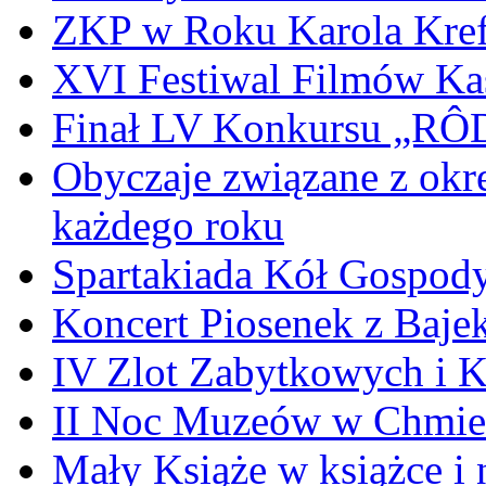
ZKP w Roku Karola Kref
XVI Festiwal Filmów Ka
Finał LV Konkursu „
Obyczaje związane z okr
każdego roku
Spartakiada Kół Gospod
Koncert Piosenek z Baje
IV Zlot Zabytkowych i 
II Noc Muzeów w Chmie
Mały Książe w książce i 