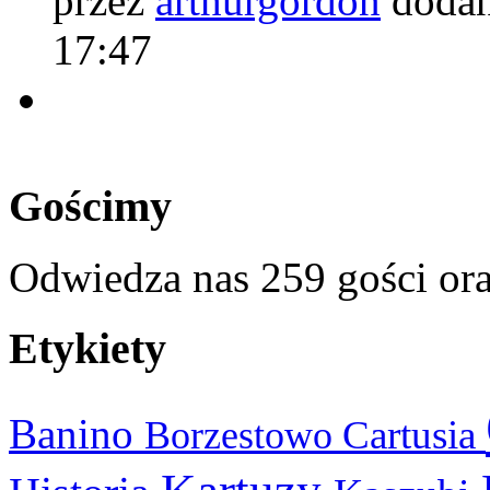
przez
arthurgordon
dodan
17:47
Gościmy
Odwiedza nas 259 gości or
Etykiety
Banino
Cartusia
Borzestowo