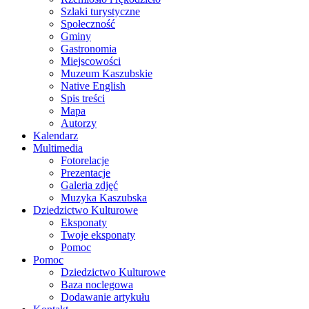
Szlaki turystyczne
Społeczność
Gminy
Gastronomia
Miejscowości
Muzeum Kaszubskie
Native English
Spis treści
Mapa
Autorzy
Kalendarz
Multimedia
Fotorelacje
Prezentacje
Galeria zdjęć
Muzyka Kaszubska
Dziedzictwo Kulturowe
Eksponaty
Twoje eksponaty
Pomoc
Pomoc
Dziedzictwo Kulturowe
Baza noclegowa
Dodawanie artykułu