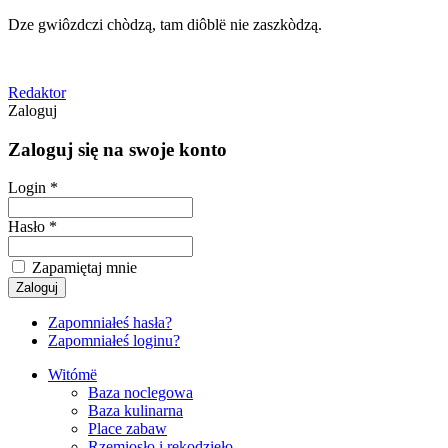
Dze gwiôzdczi chòdzą, tam diôblë nie zaszkòdzą.
Redaktor
Zaloguj
Zaloguj się na swoje konto
Login *
Hasło *
Zapamiętaj mnie
Zapomniałeś hasła?
Zapomniałeś loginu?
Witómë
Baza noclegowa
Baza kulinarna
Place zabaw
Rzemiosło i rękodzieło