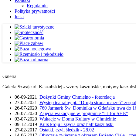
Kontakt
Regulamin
Polityka prywatności
Insta
Galeria
Galeria Szwajcarii Kaszubskiej - wzory kaszubskie, motywy kaszubskie
06-09-2021
Dożynki Gminy Chmielno - fotorelacja
27-02-2021
Występ teatralny pt. "Druga strona marzeń" zesp
26-07-2020
760 Jarmark Św. Dominika w Gdańsku trwa do 16
26-07-2020
Zajęcia wakacyjne w programie "IT for SHE"
03-07-2020
Wakacje w Domu Kultury w Chmielnie
09-12-2019
Kurs kroju i szycia oraz haft kaszubski
27-02-2017
Ostatki, czyli śledzik - 28.02
14-06-2017
Obyczaje związane z okresem Bożego Ciała - cze