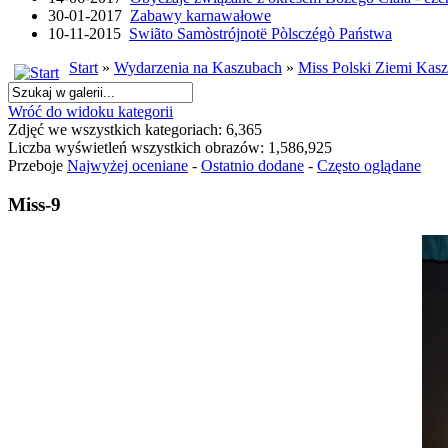
30-01-2017
Zabawy karnawałowe
10-11-2015
Swiãto Samòstrójnotë Pòlsczégò Państwa
Start
»
Wydarzenia na Kaszubach
»
Miss Polski Ziemi Kasz
Wróć do widoku kategorii
Zdjęć we wszystkich kategoriach: 6,365
Liczba wyświetleń wszystkich obrazów: 1,586,925
Przeboje
Najwyżej oceniane
-
Ostatnio dodane
-
Często oglądane
Miss-9