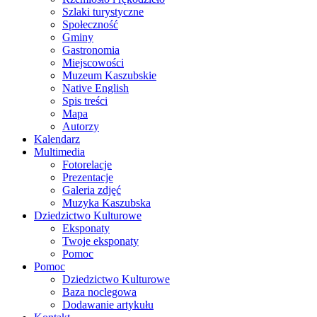
Szlaki turystyczne
Społeczność
Gminy
Gastronomia
Miejscowości
Muzeum Kaszubskie
Native English
Spis treści
Mapa
Autorzy
Kalendarz
Multimedia
Fotorelacje
Prezentacje
Galeria zdjęć
Muzyka Kaszubska
Dziedzictwo Kulturowe
Eksponaty
Twoje eksponaty
Pomoc
Pomoc
Dziedzictwo Kulturowe
Baza noclegowa
Dodawanie artykułu