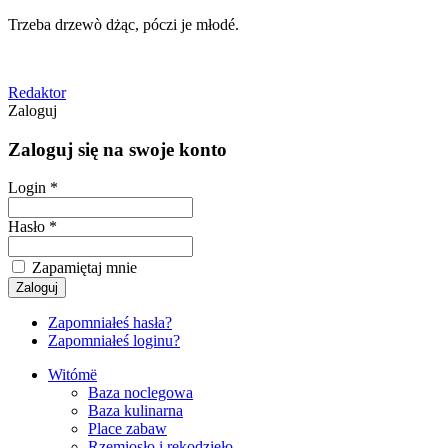
Trzeba drzewò dżąc, póczi je młodé.
Redaktor
Zaloguj
Zaloguj się na swoje konto
Login *
Hasło *
Zapamiętaj mnie
Zapomniałeś hasła?
Zapomniałeś loginu?
Witómë
Baza noclegowa
Baza kulinarna
Place zabaw
Rzemiosło i rękodzieło