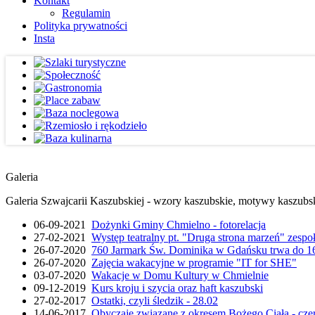
Kontakt
Regulamin
Polityka prywatności
Insta
Galeria
Galeria Szwajcarii Kaszubskiej - wzory kaszubskie, motywy kaszubskie
06-09-2021
Dożynki Gminy Chmielno - fotorelacja
27-02-2021
Występ teatralny pt. "Druga strona marzeń" zesp
26-07-2020
760 Jarmark Św. Dominika w Gdańsku trwa do 16
26-07-2020
Zajęcia wakacyjne w programie "IT for SHE"
03-07-2020
Wakacje w Domu Kultury w Chmielnie
09-12-2019
Kurs kroju i szycia oraz haft kaszubski
27-02-2017
Ostatki, czyli śledzik - 28.02
14-06-2017
Obyczaje związane z okresem Bożego Ciała - cze