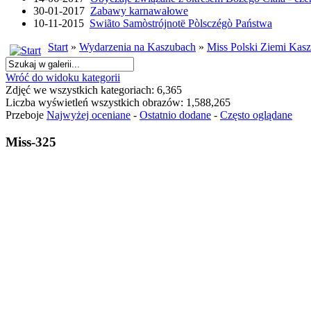
30-01-2017
Zabawy karnawałowe
10-11-2015
Swiãto Samòstrójnotë Pòlsczégò Państwa
Start
»
Wydarzenia na Kaszubach
»
Miss Polski Ziemi Kasz
Wróć do widoku kategorii
Zdjęć we wszystkich kategoriach: 6,365
Liczba wyświetleń wszystkich obrazów: 1,588,265
Przeboje
Najwyżej oceniane
-
Ostatnio dodane
-
Często oglądane
Miss-325