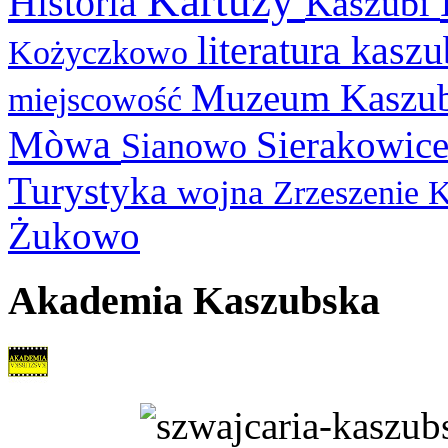
Kartuzy
Historia
Kaszubi
literatura kasz
Kożyczkowo
Muzeum Kaszu
miejscowość
Mòwa
Sierakowic
Sianowo
Turystyka
wojna
Zrzeszenie 
Żukowo
Akademia Kaszubska