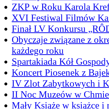
ZKP w Roku Karola Kref
XVI Festiwal Filmów Ka
Finał LV Konkursu „
Obyczaje związane z okr
każdego roku
Spartakiada Kół Gospod
Koncert Piosenek z Baje
IV Zlot Zabytkowych i 
II Noc Muzeów w Chmie
Mały Książe w książce i 