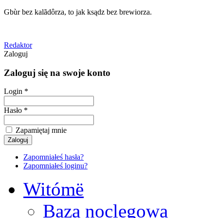
Gbùr bez kalãdôrza, to jak ksądz bez brewiorza.
Redaktor
Zaloguj
Zaloguj się na swoje konto
Login *
Hasło *
Zapamiętaj mnie
Zapomniałeś hasła?
Zapomniałeś loginu?
Witómë
Baza noclegowa