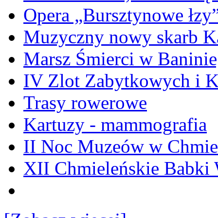
Opera „Bursztynowe łzy
Muzyczny nowy skarb Ka
Marsz Śmierci w Banini
IV Zlot Zabytkowych i 
Trasy rowerowe
Kartuzy - mammografia
II Noc Muzeów w Chmie
XII Chmieleńskie Babki