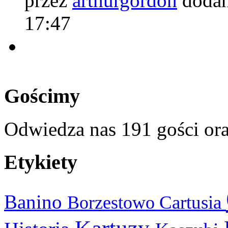
przez
arthurgordon
dodan
17:47
Gościmy
Odwiedza nas 191 gości or
Etykiety
Banino
Cartusia
Borzestowo