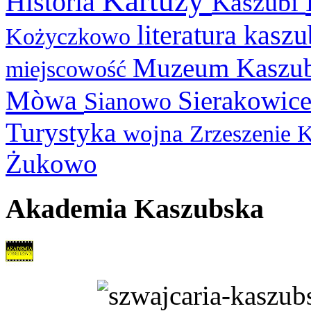
Kartuzy
Historia
Kaszubi
literatura kasz
Kożyczkowo
Muzeum Kaszu
miejscowość
Mòwa
Sierakowic
Sianowo
Turystyka
wojna
Zrzeszenie 
Żukowo
Akademia Kaszubska