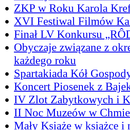
ZKP w Roku Karola Kref
XVI Festiwal Filmów Ka
Finał LV Konkursu „
Obyczaje związane z okr
każdego roku
Spartakiada Kół Gospod
Koncert Piosenek z Baje
IV Zlot Zabytkowych i 
II Noc Muzeów w Chmie
Mały Książe w książce i 