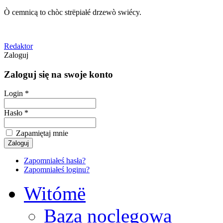
Ò cemnicą to chòc strëpiałé drzewò swiécy.
Redaktor
Zaloguj
Zaloguj się na swoje konto
Login *
Hasło *
Zapamiętaj mnie
Zapomniałeś hasła?
Zapomniałeś loginu?
Witómë
Baza noclegowa