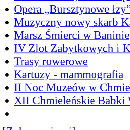
Opera „Bursztynowe łzy
Muzyczny nowy skarb Ka
Marsz Śmierci w Banini
IV Zlot Zabytkowych i 
Trasy rowerowe
Kartuzy - mammografia
II Noc Muzeów w Chmie
XII Chmieleńskie Babki