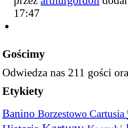
przez
arthurgordon
dodan
17:47
Gościmy
Odwiedza nas 211 gości or
Etykiety
Banino
Cartusia
Borzestowo