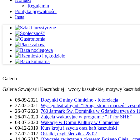
Kontakt
Regulamin
Polityka prywatności
Insta
Galeria
Galeria Szwajcarii Kaszubskiej - wzory kaszubskie, motywy kaszubskie
06-09-2021
Dożynki Gminy Chmielno - fotorelacja
27-02-2021
Występ teatralny pt. "Druga strona marzeń" zesp
26-07-2020
760 Jarmark Św. Dominika w Gdańsku trwa do 16
26-07-2020
Zajęcia wakacyjne w programie "IT for SHE"
03-07-2020
Wakacje w Domu Kultury w Chmielnie
09-12-2019
Kurs kroju i szycia oraz haft kaszubski
27-02-2017
Ostatki, czyli śledzik - 28.02
14-06-2017
Obyczaje związane z okresem Bożego Ciała - cze