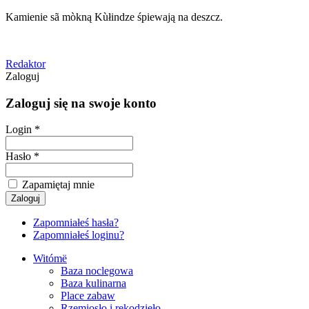
Kamienie sã mòkną Kùłindze śpiewają na deszcz.
Redaktor
Zaloguj
Zaloguj się na swoje konto
Login *
Hasło *
Zapamiętaj mnie
Zapomniałeś hasła?
Zapomniałeś loginu?
Witómë
Baza noclegowa
Baza kulinarna
Place zabaw
Rzemiosło i rękodzieło