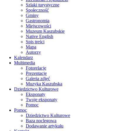
Szlaki turystyczne
Społeczność
Gminy
Gastronomia
Miejscowości
Muzeum Kaszubskie
Native English
Spis treści
Mapa
Autorzy
Kalendarz
Multimedia
Fotorelacje
Prezentacje
Galeria zdjęć
Muzyka Kaszubska
Dziedzictwo Kulturowe
Eksponaty
Twoje eksponaty
Pomoc
Pomoc
Dziedzictwo Kulturowe
Baza noclegowa
Dodawanie artykułu