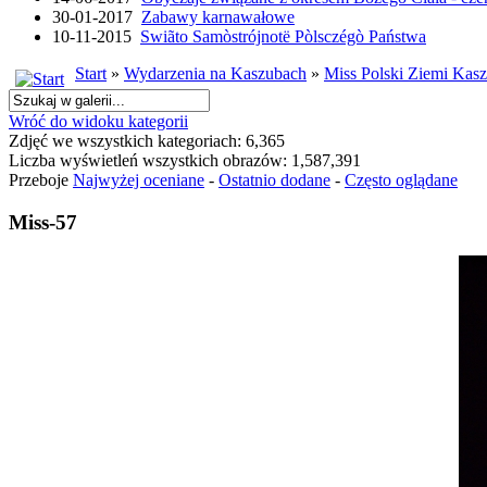
30-01-2017
Zabawy karnawałowe
10-11-2015
Swiãto Samòstrójnotë Pòlsczégò Państwa
Start
»
Wydarzenia na Kaszubach
»
Miss Polski Ziemi Kasz
Wróć do widoku kategorii
Zdjęć we wszystkich kategoriach: 6,365
Liczba wyświetleń wszystkich obrazów: 1,587,391
Przeboje
Najwyżej oceniane
-
Ostatnio dodane
-
Często oglądane
Miss-57