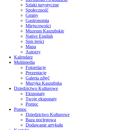
Szlaki turystyczne
Społeczność
Gminy
Gastronomia
Miejscowości
Muzeum Kaszubskie
Native English
Spis treści
Mapa
Autorzy
Kalendarz
Multimedia
Fotorelacje
Prezentacje
Galeria zdjęć
Muzyka Kaszubska
Dziedzictwo Kulturowe
Eksponaty
Twoje eksponaty
Pomoc
Pomoc
Dziedzictwo Kulturowe
Baza noclegowa
Dodawanie artykułu