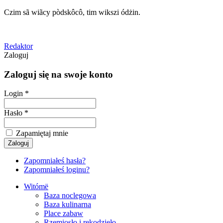
Czim sã wiãcy pòdskôcô, tim wikszi ódżin.
Redaktor
Zaloguj
Zaloguj się na swoje konto
Login *
Hasło *
Zapamiętaj mnie
Zapomniałeś hasła?
Zapomniałeś loginu?
Witómë
Baza noclegowa
Baza kulinarna
Place zabaw
Rzemiosło i rękodzieło