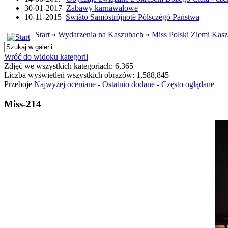
30-01-2017
Zabawy karnawałowe
10-11-2015
Swiãto Samòstrójnotë Pòlsczégò Państwa
Start
»
Wydarzenia na Kaszubach
»
Miss Polski Ziemi Kasz
Wróć do widoku kategorii
Zdjęć we wszystkich kategoriach: 6,365
Liczba wyświetleń wszystkich obrazów: 1,588,845
Przeboje
Najwyżej oceniane
-
Ostatnio dodane
-
Często oglądane
Miss-214