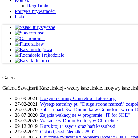
Kontakt
Regulamin
Polityka prywatności
Insta
Galeria
Galeria Szwajcarii Kaszubskiej - wzory kaszubskie, motywy kaszubskie
06-09-2021
Dożynki Gminy Chmielno - fotorelacja
27-02-2021
Występ teatralny pt. "Druga strona marzeń" zesp
26-07-2020
760 Jarmark Św. Dominika w Gdańsku trwa do 16
26-07-2020
Zajęcia wakacyjne w programie "IT for SHE"
03-07-2020
Wakacje w Domu Kultury w Chmielnie
09-12-2019
Kurs kroju i szycia oraz haft kaszubski
27-02-2017
Ostatki, czyli śledzik - 28.02
14-06-2017
Obyczaje związane z okresem Bożego Ciała - cze