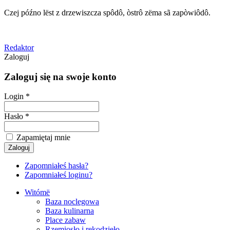
Czej późno lëst z drzewiszcza spôdô, òstrô zëma sã zapòwiôdô.
Redaktor
Zaloguj
Zaloguj się na swoje konto
Login *
Hasło *
Zapamiętaj mnie
Zapomniałeś hasła?
Zapomniałeś loginu?
Witómë
Baza noclegowa
Baza kulinarna
Place zabaw
Rzemiosło i rękodzieło