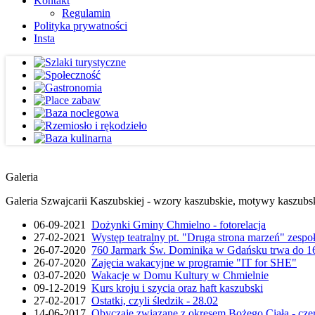
Kontakt
Regulamin
Polityka prywatności
Insta
Galeria
Galeria Szwajcarii Kaszubskiej - wzory kaszubskie, motywy kaszubskie
06-09-2021
Dożynki Gminy Chmielno - fotorelacja
27-02-2021
Występ teatralny pt. "Druga strona marzeń" zesp
26-07-2020
760 Jarmark Św. Dominika w Gdańsku trwa do 16
26-07-2020
Zajęcia wakacyjne w programie "IT for SHE"
03-07-2020
Wakacje w Domu Kultury w Chmielnie
09-12-2019
Kurs kroju i szycia oraz haft kaszubski
27-02-2017
Ostatki, czyli śledzik - 28.02
14-06-2017
Obyczaje związane z okresem Bożego Ciała - cze