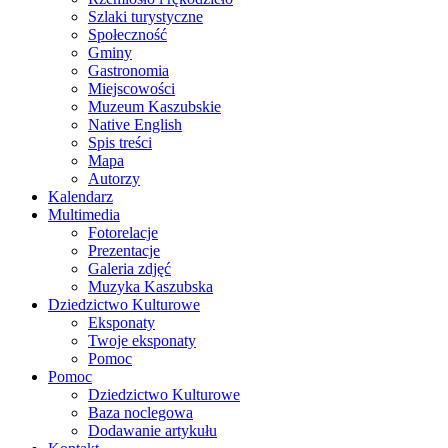
Szlaki turystyczne
Społeczność
Gminy
Gastronomia
Miejscowości
Muzeum Kaszubskie
Native English
Spis treści
Mapa
Autorzy
Kalendarz
Multimedia
Fotorelacje
Prezentacje
Galeria zdjęć
Muzyka Kaszubska
Dziedzictwo Kulturowe
Eksponaty
Twoje eksponaty
Pomoc
Pomoc
Dziedzictwo Kulturowe
Baza noclegowa
Dodawanie artykułu