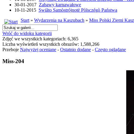
30-01-2017
Zabawy karnawałowe
10-11-2015
Swiãto Samòstrójnotë Pòlsczégò Państwa
Start
»
Wydarzenia na Kaszubach
»
Miss Polski Ziemi Kasz
Wróć do widoku kategorii
Zdjęć we wszystkich kategoriach: 6,365
Liczba wyświetleń wszystkich obrazów: 1,588,266
Przeboje
Najwyżej oceniane
-
Ostatnio dodane
-
Często oglądane
Miss-204