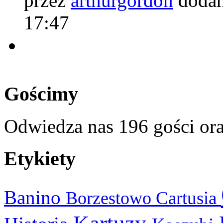
przez
arthurgordon
dodan
17:47
Gościmy
Odwiedza nas 196 gości or
Etykiety
Banino
Cartusia
Borzestowo