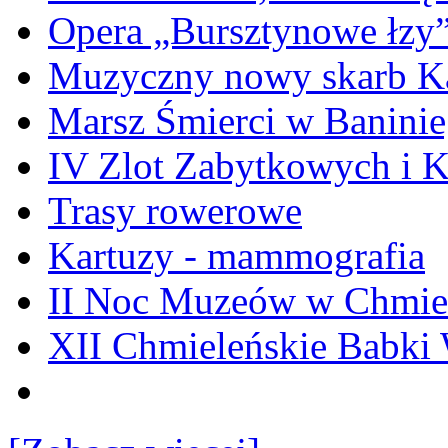
Opera „Bursztynowe łzy
Muzyczny nowy skarb Ka
Marsz Śmierci w Banini
IV Zlot Zabytkowych i 
Trasy rowerowe
Kartuzy - mammografia
II Noc Muzeów w Chmie
XII Chmieleńskie Babki