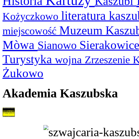
Kartuzy
Historia
Kaszubi
literatura kasz
Kożyczkowo
Muzeum Kaszu
miejscowość
Mòwa
Sierakowic
Sianowo
Turystyka
wojna
Zrzeszenie 
Żukowo
Akademia Kaszubska