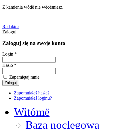
Z kamienia wòdë nie wëcësniesz.
Redaktor
Zaloguj
Zaloguj się na swoje konto
Login *
Hasło *
Zapamiętaj mnie
Zapomniałeś hasła?
Zapomniałeś loginu?
Witómë
Baza noclegowa