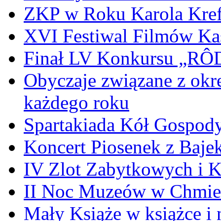
ZKP w Roku Karola Kref
XVI Festiwal Filmów Ka
Finał LV Konkursu „
Obyczaje związane z okr
każdego roku
Spartakiada Kół Gospod
Koncert Piosenek z Baje
IV Zlot Zabytkowych i 
II Noc Muzeów w Chmie
Mały Książe w książce i 