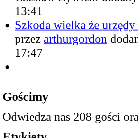
13:41
Szkoda wielka że urzęd
przez
arthurgordon
dodan
17:47
Gościmy
Odwiedza nas 208 gości or
Etykiety