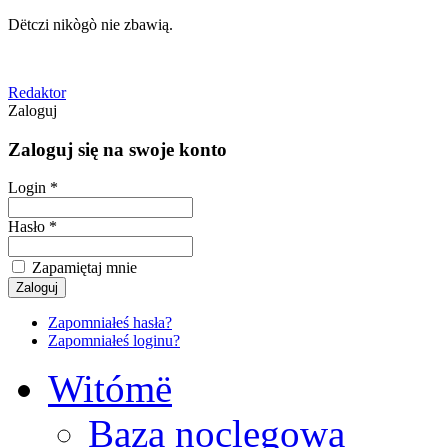
Dëtczi nikògò nie zbawią.
Redaktor
Zaloguj
Zaloguj się na swoje konto
Login *
Hasło *
Zapamiętaj mnie
Zapomniałeś hasła?
Zapomniałeś loginu?
Witómë
Baza noclegowa