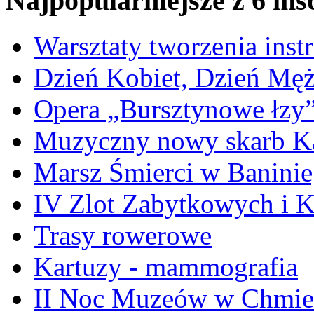
Najpopularniejsze z 6 ms
Warsztaty tworzenia ins
Dzień Kobiet, Dzień Mę
Opera „Bursztynowe łzy
Muzyczny nowy skarb Ka
Marsz Śmierci w Banini
IV Zlot Zabytkowych i 
Trasy rowerowe
Kartuzy - mammografia
II Noc Muzeów w Chmie