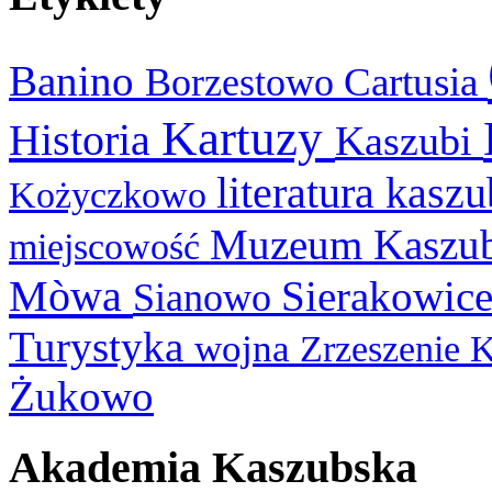
Banino
Cartusia
Borzestowo
Kartuzy
Historia
Kaszubi
literatura kasz
Kożyczkowo
Muzeum Kaszu
miejscowość
Mòwa
Sierakowic
Sianowo
Turystyka
wojna
Zrzeszenie 
Żukowo
Akademia Kaszubska