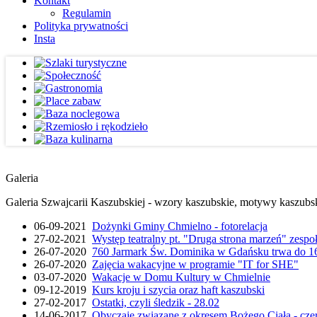
Kontakt
Regulamin
Polityka prywatności
Insta
Galeria
Galeria Szwajcarii Kaszubskiej - wzory kaszubskie, motywy kaszubskie
06-09-2021
Dożynki Gminy Chmielno - fotorelacja
27-02-2021
Występ teatralny pt. "Druga strona marzeń" zesp
26-07-2020
760 Jarmark Św. Dominika w Gdańsku trwa do 16
26-07-2020
Zajęcia wakacyjne w programie "IT for SHE"
03-07-2020
Wakacje w Domu Kultury w Chmielnie
09-12-2019
Kurs kroju i szycia oraz haft kaszubski
27-02-2017
Ostatki, czyli śledzik - 28.02
14-06-2017
Obyczaje związane z okresem Bożego Ciała - cze