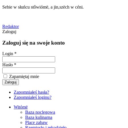
Sebie w słuńcu stôwiómë, a jin,szëch w céni.
Redaktor
Zaloguj
Zaloguj się na swoje konto
Login *
Hasło *
Zapamiętaj mnie
Zapomniałeś hasła?
Zapomniałeś loginu?
Witómë
Baza noclegowa
Baza kulinarna
Place zabaw
Rzemiosło i rękodzieło