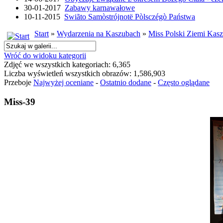
30-01-2017
Zabawy karnawałowe
10-11-2015
Swiãto Samòstrójnotë Pòlsczégò Państwa
Start
»
Wydarzenia na Kaszubach
»
Miss Polski Ziemi Kasz
Wróć do widoku kategorii
Zdjęć we wszystkich kategoriach: 6,365
Liczba wyświetleń wszystkich obrazów: 1,586,903
Przeboje
Najwyżej oceniane
-
Ostatnio dodane
-
Często oglądane
Miss-39