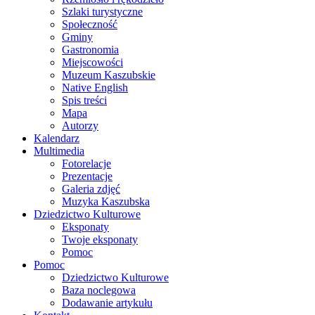
Szlaki turystyczne
Społeczność
Gminy
Gastronomia
Miejscowości
Muzeum Kaszubskie
Native English
Spis treści
Mapa
Autorzy
Kalendarz
Multimedia
Fotorelacje
Prezentacje
Galeria zdjęć
Muzyka Kaszubska
Dziedzictwo Kulturowe
Eksponaty
Twoje eksponaty
Pomoc
Pomoc
Dziedzictwo Kulturowe
Baza noclegowa
Dodawanie artykułu