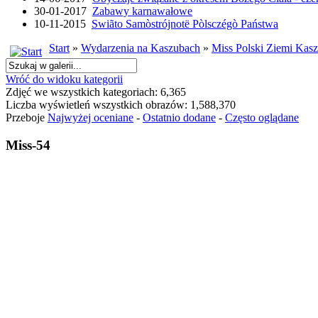
30-01-2017
Zabawy karnawałowe
10-11-2015
Swiãto Samòstrójnotë Pòlsczégò Państwa
Start
»
Wydarzenia na Kaszubach
»
Miss Polski Ziemi Kasz
Wróć do widoku kategorii
Zdjęć we wszystkich kategoriach: 6,365
Liczba wyświetleń wszystkich obrazów: 1,588,370
Przeboje
Najwyżej oceniane
-
Ostatnio dodane
-
Często oglądane
Miss-54