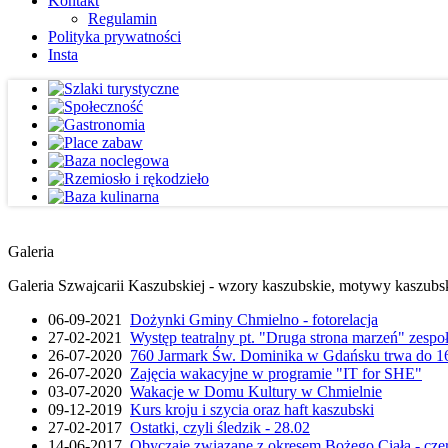
Kontakt
Regulamin
Polityka prywatności
Insta
Galeria
Galeria Szwajcarii Kaszubskiej - wzory kaszubskie, motywy kaszubskie
06-09-2021
Dożynki Gminy Chmielno - fotorelacja
27-02-2021
Występ teatralny pt. "Druga strona marzeń" zesp
26-07-2020
760 Jarmark Św. Dominika w Gdańsku trwa do 16
26-07-2020
Zajęcia wakacyjne w programie "IT for SHE"
03-07-2020
Wakacje w Domu Kultury w Chmielnie
09-12-2019
Kurs kroju i szycia oraz haft kaszubski
27-02-2017
Ostatki, czyli śledzik - 28.02
14-06-2017
Obyczaje związane z okresem Bożego Ciała - cze