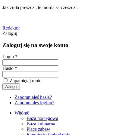
Jak zuda prëszczi, tej norda sã czëszczi.
Redaktor
Zaloguj
Zaloguj się na swoje konto
Login *
Hasło *
Zapamiętaj mnie
Zapomniałeś hasła?
Zapomniałeś loginu?
Witómë
Baza noclegowa
Baza kulinarna
Place zabaw
Rzemiosło i rękodzieło