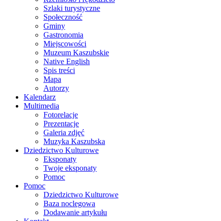
Szlaki turystyczne
Społeczność
Gminy
Gastronomia
Miejscowości
Muzeum Kaszubskie
Native English
Spis treści
Mapa
Autorzy
Kalendarz
Multimedia
Fotorelacje
Prezentacje
Galeria zdjęć
Muzyka Kaszubska
Dziedzictwo Kulturowe
Eksponaty
Twoje eksponaty
Pomoc
Pomoc
Dziedzictwo Kulturowe
Baza noclegowa
Dodawanie artykułu