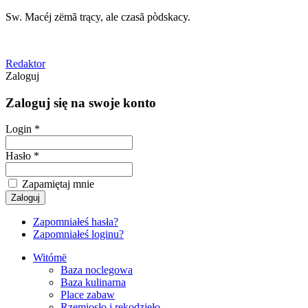
Sw. Macéj zëmã trący, ale czasã pòdskacy.
Redaktor
Zaloguj
Zaloguj się na swoje konto
Login *
Hasło *
Zapamiętaj mnie
Zapomniałeś hasła?
Zapomniałeś loginu?
Witómë
Baza noclegowa
Baza kulinarna
Place zabaw
Rzemiosło i rękodzieło