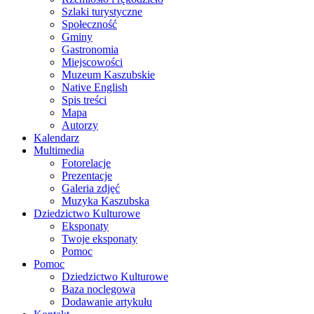
Szlaki turystyczne
Społeczność
Gminy
Gastronomia
Miejscowości
Muzeum Kaszubskie
Native English
Spis treści
Mapa
Autorzy
Kalendarz
Multimedia
Fotorelacje
Prezentacje
Galeria zdjęć
Muzyka Kaszubska
Dziedzictwo Kulturowe
Eksponaty
Twoje eksponaty
Pomoc
Pomoc
Dziedzictwo Kulturowe
Baza noclegowa
Dodawanie artykułu