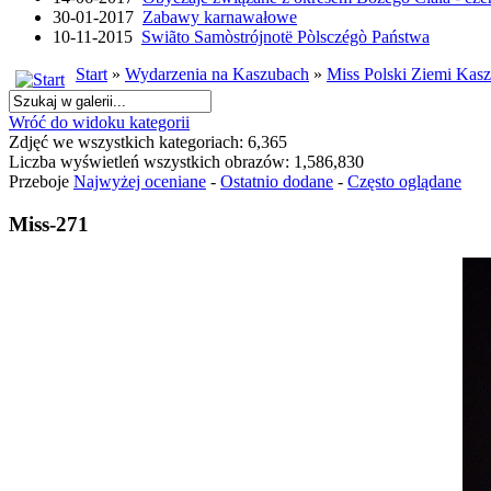
30-01-2017
Zabawy karnawałowe
10-11-2015
Swiãto Samòstrójnotë Pòlsczégò Państwa
Start
»
Wydarzenia na Kaszubach
»
Miss Polski Ziemi Kasz
Wróć do widoku kategorii
Zdjęć we wszystkich kategoriach: 6,365
Liczba wyświetleń wszystkich obrazów: 1,586,830
Przeboje
Najwyżej oceniane
-
Ostatnio dodane
-
Często oglądane
Miss-271