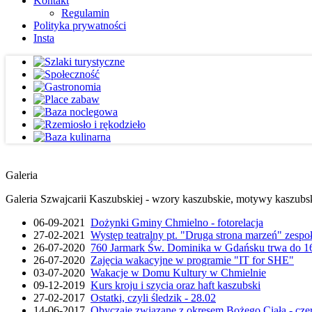
Kontakt
Regulamin
Polityka prywatności
Insta
Galeria
Galeria Szwajcarii Kaszubskiej - wzory kaszubskie, motywy kaszubskie
06-09-2021
Dożynki Gminy Chmielno - fotorelacja
27-02-2021
Występ teatralny pt. "Druga strona marzeń" zesp
26-07-2020
760 Jarmark Św. Dominika w Gdańsku trwa do 16
26-07-2020
Zajęcia wakacyjne w programie "IT for SHE"
03-07-2020
Wakacje w Domu Kultury w Chmielnie
09-12-2019
Kurs kroju i szycia oraz haft kaszubski
27-02-2017
Ostatki, czyli śledzik - 28.02
14-06-2017
Obyczaje związane z okresem Bożego Ciała - cze