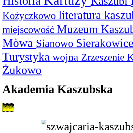
Kartuzy
Historia
Kaszubi
literatura kasz
Kożyczkowo
Muzeum Kaszu
miejscowość
Mòwa
Sierakowic
Sianowo
Turystyka
wojna
Zrzeszenie 
Żukowo
Akademia Kaszubska