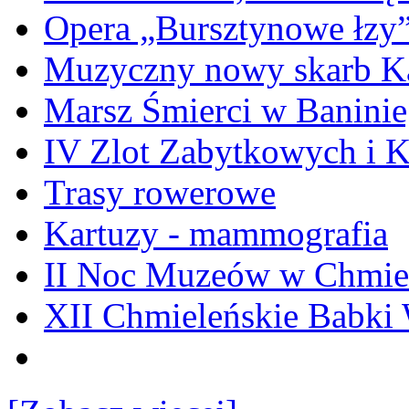
Opera „Bursztynowe łzy
Muzyczny nowy skarb Ka
Marsz Śmierci w Banini
IV Zlot Zabytkowych i 
Trasy rowerowe
Kartuzy - mammografia
II Noc Muzeów w Chmie
XII Chmieleńskie Babki