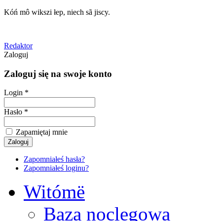
Kóń mô wikszi łep, niech sã jiscy.
Redaktor
Zaloguj
Zaloguj się na swoje konto
Login *
Hasło *
Zapamiętaj mnie
Zapomniałeś hasła?
Zapomniałeś loginu?
Witómë
Baza noclegowa