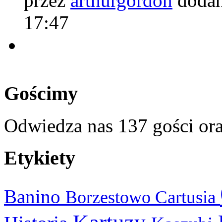
przez
arthurgordon
dodan
17:47
Gościmy
Odwiedza nas 137 gości or
Etykiety
Banino
Cartusia
Borzestowo