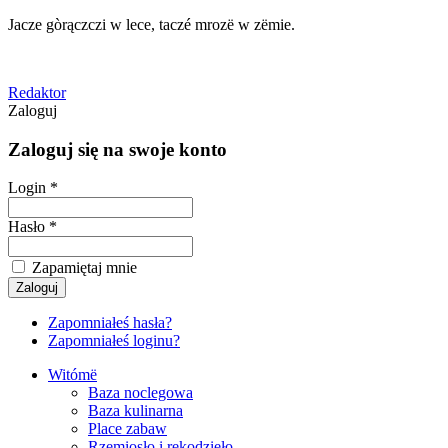
Jacze gòrączczi w lece, taczé mrozë w zëmie.
Redaktor
Zaloguj
Zaloguj się na swoje konto
Login *
Hasło *
Zapamiętaj mnie
Zapomniałeś hasła?
Zapomniałeś loginu?
Witómë
Baza noclegowa
Baza kulinarna
Place zabaw
Rzemiosło i rękodzieło