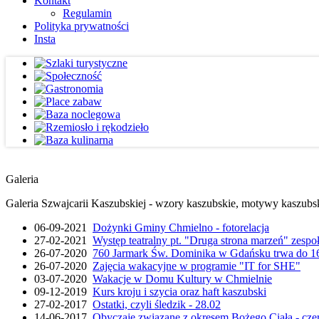
Kontakt
Regulamin
Polityka prywatności
Insta
Galeria
Galeria Szwajcarii Kaszubskiej - wzory kaszubskie, motywy kaszubskie
06-09-2021
Dożynki Gminy Chmielno - fotorelacja
27-02-2021
Występ teatralny pt. "Druga strona marzeń" zesp
26-07-2020
760 Jarmark Św. Dominika w Gdańsku trwa do 16
26-07-2020
Zajęcia wakacyjne w programie "IT for SHE"
03-07-2020
Wakacje w Domu Kultury w Chmielnie
09-12-2019
Kurs kroju i szycia oraz haft kaszubski
27-02-2017
Ostatki, czyli śledzik - 28.02
14-06-2017
Obyczaje związane z okresem Bożego Ciała - cze