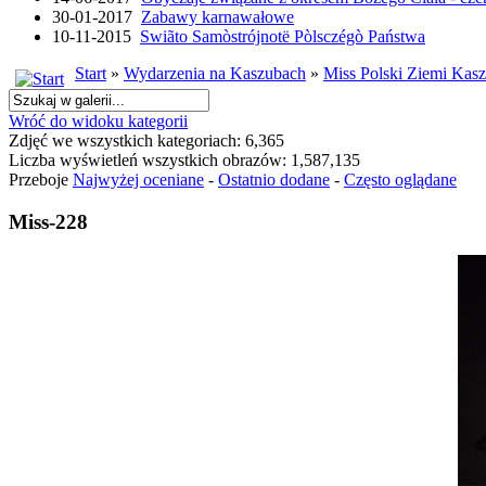
30-01-2017
Zabawy karnawałowe
10-11-2015
Swiãto Samòstrójnotë Pòlsczégò Państwa
Start
»
Wydarzenia na Kaszubach
»
Miss Polski Ziemi Kasz
Wróć do widoku kategorii
Zdjęć we wszystkich kategoriach: 6,365
Liczba wyświetleń wszystkich obrazów: 1,587,135
Przeboje
Najwyżej oceniane
-
Ostatnio dodane
-
Często oglądane
Miss-228