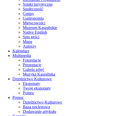
Szlaki turystyczne
Społeczność
Gminy
Gastronomia
Miejscowości
Muzeum Kaszubskie
Native English
Spis treści
Mapa
Autorzy
Kalendarz
Multimedia
Fotorelacje
Prezentacje
Galeria zdjęć
Muzyka Kaszubska
Dziedzictwo Kulturowe
Eksponaty
Twoje eksponaty
Pomoc
Pomoc
Dziedzictwo Kulturowe
Baza noclegowa
Dodawanie artykułu