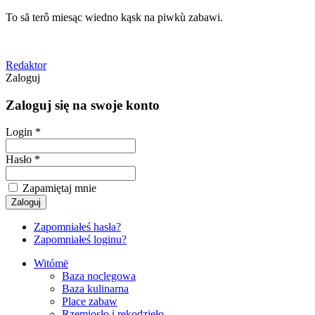
To sã terô miesąc wiedno kąsk na piwkù zabawi.
Redaktor
Zaloguj
Zaloguj się na swoje konto
Login *
Hasło *
Zapamiętaj mnie
Zapomniałeś hasła?
Zapomniałeś loginu?
Witómë
Baza noclegowa
Baza kulinarna
Place zabaw
Rzemiosło i rękodzieło