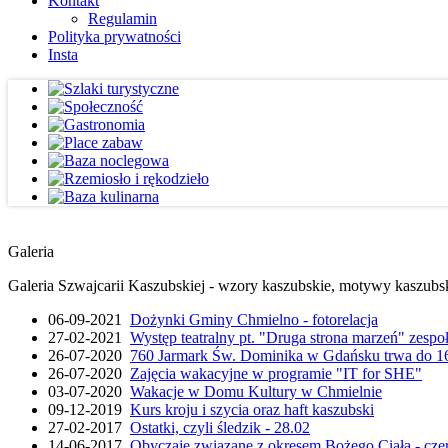
Kontakt
Regulamin
Polityka prywatności
Insta
Galeria
Galeria Szwajcarii Kaszubskiej - wzory kaszubskie, motywy kaszubskie
06-09-2021
Dożynki Gminy Chmielno - fotorelacja
27-02-2021
Występ teatralny pt. "Druga strona marzeń" zesp
26-07-2020
760 Jarmark Św. Dominika w Gdańsku trwa do 16
26-07-2020
Zajęcia wakacyjne w programie "IT for SHE"
03-07-2020
Wakacje w Domu Kultury w Chmielnie
09-12-2019
Kurs kroju i szycia oraz haft kaszubski
27-02-2017
Ostatki, czyli śledzik - 28.02
14-06-2017
Obyczaje związane z okresem Bożego Ciała - cze