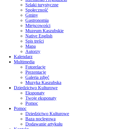
Szlaki turystyczne
Społeczność
Gminy
Gastronomia
Miejscowości
Muzeum Kaszubskie
Native English
Spis treści
Mapa
Autorzy
Kalendarz
Multimedia
Fotorelacje
Prezentacje
Galeria zdjęć
Muzyka Kaszubska
Dziedzictwo Kulturowe
Eksponaty
Twoje eksponaty
Pomoc
Pomoc
Dziedzictwo Kulturowe
Baza noclegowa
Dodawanie artykułu