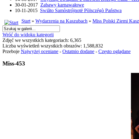
30-01-2017
Zabawy karnawałowe
10-11-2015
Swiãto Samòstrójnotë Pòlsczégò Państwa
Start
»
Wydarzenia na Kaszubach
»
Miss Polski Ziemi Kasz
Wróć do widoku kategorii
Zdjęć we wszystkich kategoriach: 6,365
Liczba wyświetleń wszystkich obrazów: 1,588,832
Przeboje
Najwyżej oceniane
-
Ostatnio dodane
-
Często oglądane
Miss-453