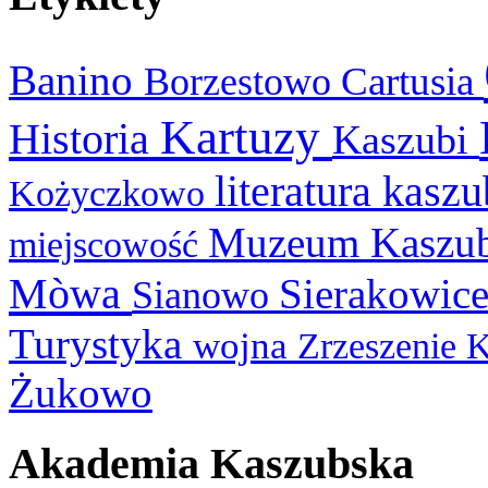
Banino
Cartusia
Borzestowo
Kartuzy
Historia
Kaszubi
literatura kasz
Kożyczkowo
Muzeum Kaszu
miejscowość
Mòwa
Sierakowic
Sianowo
Turystyka
wojna
Zrzeszenie 
Żukowo
Akademia Kaszubska