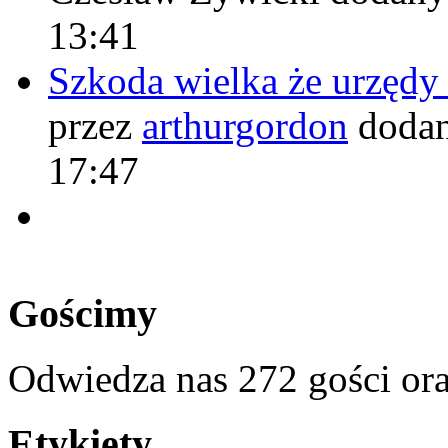
13:41
Szkoda wielka że urzęd
przez
arthurgordon
dodan
17:47
Gościmy
Odwiedza nas 272 gości or
Etykiety