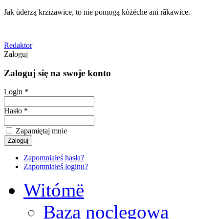
Jak ùderzą krziżawice, to nie pomogą kòżëchë ani rãkawice.
Redaktor
Zaloguj
Zaloguj się na swoje konto
Login *
Hasło *
Zapamiętaj mnie
Zapomniałeś hasła?
Zapomniałeś loginu?
Witómë
Baza noclegowa