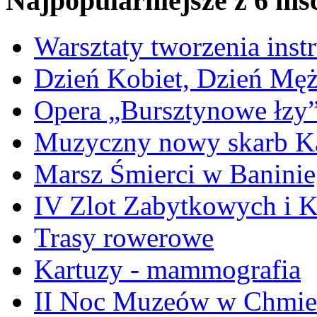
Najpopularniejsze z 6 ms
Warsztaty tworzenia ins
Dzień Kobiet, Dzień Mę
Opera „Bursztynowe łzy
Muzyczny nowy skarb Ka
Marsz Śmierci w Banini
IV Zlot Zabytkowych i 
Trasy rowerowe
Kartuzy - mammografia
II Noc Muzeów w Chmie